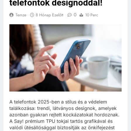
telefontok designoddal!
0
Temze
8 Hónap Ezelőtt
10 Perc
A telefontok 2025-ben a stílus és a védelem
találkozása: trendi, látványos designok, amelyek
azonban gyakran rejtett kockázatokat hordoznak.
A Say! prémium TPU tokjai tartós grafikával és
valódi ütésállósággal biztosítják az önkifejezést