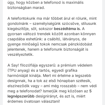
úgy, hogy közben a telefonod is maximális
biztonságban marad.
A telefontokunk ma már többet árul el rólunk, mint
gondolnánk – személyiségünk szócsöve, stílusunk
kiegészítője, sőt, sokszor
beszédtéma is.
A
gyorsan változó trendek között azonban könnyen
csapdába eshetünk: a csábító, látványos, de
gyenge minőségű tokok nemcsak pénzkidobást
jelentenek, hanem a telefonunk biztonságát is
veszélyeztetik.
A Say! filozófiája egyszerű: a prémium védelem
(TPU anyag) és a tartós, egyedi grafika
harmóniáját kínálja. Mert mi értelme a legszebb
designnak, ha a tok az első hónapban szétesik,
elszíneződik vagy – ami még rosszabb – nem védi
meg a telefonodat? Ismerjük meg közösen az
5
legnépszerűbb
designirányt, és azt is, miért
érdemes óvatosan választani!