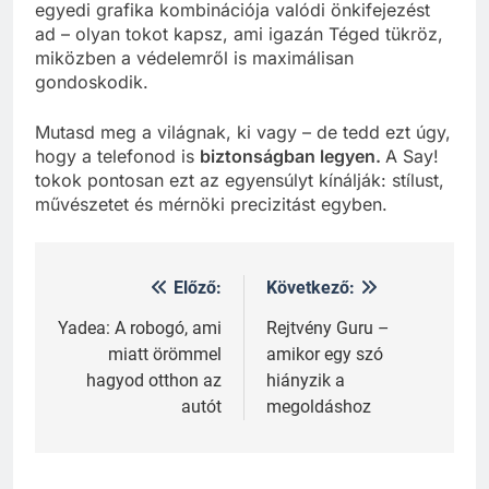
egyedi grafika kombinációja valódi önkifejezést
ad – olyan tokot kapsz, ami igazán Téged tükröz,
miközben a védelemről is maximálisan
gondoskodik.
Mutasd meg a világnak, ki vagy – de tedd ezt úgy,
hogy a telefonod is
biztonságban legyen.
A Say!
tokok pontosan ezt az egyensúlyt kínálják: stílust,
művészetet és mérnöki precizitást egyben.
Előző:
Következő:
Bejegyzés
navigáció
Yadea: A robogó, ami
Rejtvény Guru –
miatt örömmel
amikor egy szó
hagyod otthon az
hiányzik a
autót
megoldáshoz