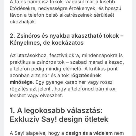
A fa és bambusz tokok ráadásul már a kisebb
ütődésekre, nedvességre érzékenyek, és hosszú
távon a telefon belső alkatrészeinek sérülését
okozhatják.
2. Zsinóros és nyakba akasztható tokok –
Kényelmes, de kockázatos
Az utazásokhoz, fesztiválokra, mindennapokra is
praktikus a zsinóros tok – szabad marad a kezed,
a telefon pedig mindig elérhető. A kritikus pont
azonban a zsinór és a tok
rögzítésének
minősége.
Egy gyenge karabiner vagy rossz
rögzítés azt jelenti, hogy a telefonod bármikor
leeshet vagy elveszhet.
1. A legokosabb választás:
Exkluzív Say! design ötletek
A Say! alapelve, hogy a
design és a védelem
nem