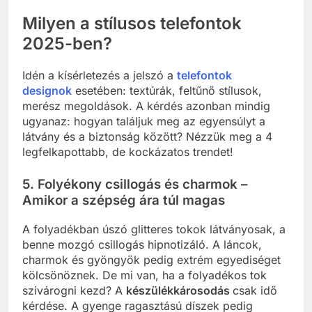
Milyen a stílusos telefontok
2025-ben?
Idén a kísérletezés a jelszó a
telefontok
designok
esetében: textúrák, feltűnő stílusok,
merész megoldások. A kérdés azonban mindig
ugyanaz: hogyan találjuk meg az egyensúlyt a
látvány és a biztonság között? Nézzük meg a 4
legfelkapottabb, de kockázatos trendet!
5. Folyékony csillogás és charmok –
Amikor a szépség ára túl magas
A folyadékban úszó glitteres tokok látványosak, a
benne mozgó csillogás hipnotizáló. A láncok,
charmok és gyöngyök pedig extrém egyediséget
kölcsönöznek. De mi van, ha a folyadékos tok
szivárogni kezd? A
készülékkárosodás
csak idő
kérdése. A gyenge ragasztású díszek pedig