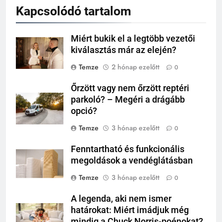
Kapcsolódó tartalom
Miért bukik el a legtöbb vezetői
kiválasztás már az elején?
Temze
2 hónap ezelőtt
0
Őrzött vagy nem őrzött reptéri
parkoló? – Megéri a drágább
opció?
Temze
3 hónap ezelőtt
0
Fenntartható és funkcionális
megoldások a vendéglátásban
Temze
3 hónap ezelőtt
0
A legenda, aki nem ismer
határokat: Miért imádjuk még
mindig a Chuck Norris-poénokat?