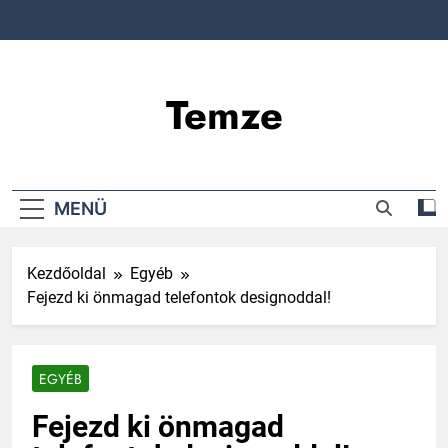
Ugrás
a
tartalomra
Temze
MENÜ
Kezdőoldal
Egyéb
Fejezd ki önmagad telefontok designoddal!
EGYÉB
Fejezd ki önmagad