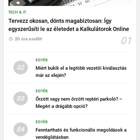
TECH & IT
Tervezz okosan, dönts magabiztosan: Így
egyszerűsíti le az életedet a Kalkulátorok Online
01
20 óra ezelőtt
EGYÉB
02
Miért bukik el a legtöbb vezetői kiválasztás
már az elején?
EGYÉB
03
Őrzött vagy nem őrzött reptéri parkoló? –
Megéri a drágább opció?
EGYÉB
04
Fenntartható és funkcionális megoldások a
vendéglátásban