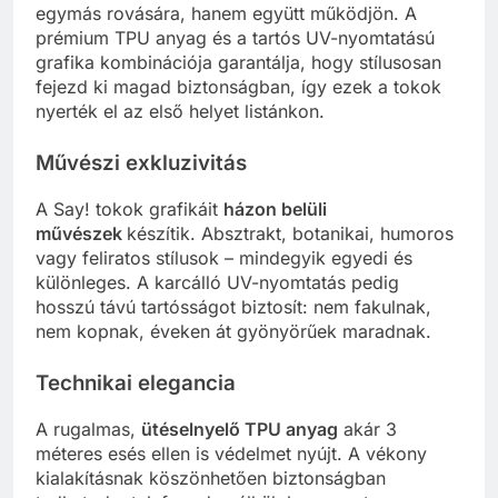
egymás rovására, hanem együtt működjön. A
prémium TPU anyag és a tartós UV-nyomtatású
grafika kombinációja garantálja, hogy stílusosan
fejezd ki magad biztonságban, így ezek a tokok
nyerték el az első helyet listánkon.
Művészi exkluzivitás
A Say! tokok grafikáit
házon belüli
művészek
készítik. Absztrakt, botanikai, humoros
vagy feliratos stílusok – mindegyik egyedi és
különleges. A karcálló UV-nyomtatás pedig
hosszú távú tartósságot biztosít: nem fakulnak,
nem kopnak, éveken át gyönyörűek maradnak.
Technikai elegancia
A rugalmas,
ütéselnyelő TPU anyag
akár 3
méteres esés ellen is védelmet nyújt. A vékony
kialakításnak köszönhetően biztonságban