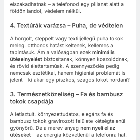
elszakadhatnak – a telefonod egy pillanat alatt a
földön landol, védelem nélkül.
4. Textúrák varázsa – Puha, de védtelen
A horgolt, steppelt vagy textiljellegű puha tokok
meleg, otthonos hatást keltenek, kellemes a
tapintásuk. Ám a valóságban ezek
minimális
ütéselnyelést
biztosítanak, könnyen koszolódnak,
és rövid élettartamúak. A szennyeződés pedig
nemcsak esztétikai, hanem higiéniai problémát is
jelent – ki akar egy piszkos, szagos tokot hordani?
3. Természetközeliség – Fa és bambusz
tokok csapdája
A letisztult, környezettudatos, elegáns fa és
bambusz tokok gravírozott felülete kétségtelenül
gyönyörű. De a merev anyag
nem nyeli el az
ütéseket
– az energia közvetlenül a telefonra hat.