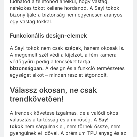
tudhatod a telefonod anélkül, hogy vastag,
nehézkes tokot kellene hordanod. A Say! tokok
bizonyítják: a biztonság nem egyenesen arányos
egy vastag tokkal.
Funkcionális design-elemek
A Say! tokok nem csak szépek, hanem okosak is.
A megemelt szél védi a kijelzőt, a fém kamera
védőgyűrű pedig a lencséket
tartja
biztonságban.
A design és a funkció természetes
egységet alkot – minden részlet átgondolt.
Válassz okosan, ne csak
trendkövetően!
A trendek követése izgalmas, de a valódi okos
választás a tartósság és a minőség. A
Say!
tokok
nem sárgulnak el, nem törnek össze, nem
gyengülnek el idővel. A prémium TPU anyag és az