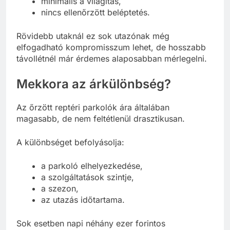
minimális a világítás,
nincs ellenőrzött beléptetés.
Rövidebb utaknál ez sok utazónak még
elfogadható kompromisszum lehet, de hosszabb
távollétnél már érdemes alaposabban mérlegelni.
Mekkora az árkülönbség?
Az őrzött reptéri parkolók ára általában
magasabb, de nem feltétlenül drasztikusan.
A különbséget befolyásolja:
a parkoló elhelyezkedése,
a szolgáltatások szintje,
a szezon,
az utazás időtartama.
Sok esetben napi néhány ezer forintos