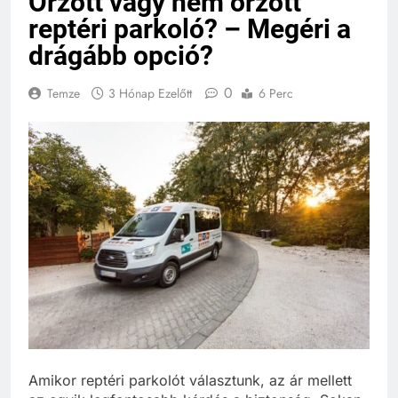
Őrzött vagy nem őrzött
reptéri parkoló? – Megéri a
drágább opció?
0
Temze
3 Hónap Ezelőtt
6 Perc
Amikor reptéri parkolót választunk, az ár mellett