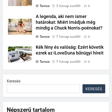
Temze
3 hónap ezelőtt
0
A legenda, aki nem ismer
határokat: Miért imádjuk még
mindig a Chuck Norris-poénokat?
Temze
7 hónap ezelőtt
0
Kék fény és valóság: Ezért követik
ezrek az iLoveDuna bűnügyi híreit
Temze
7 hónap ezelőtt
0
Keresés
KERESÉS
Népszerű tartalom