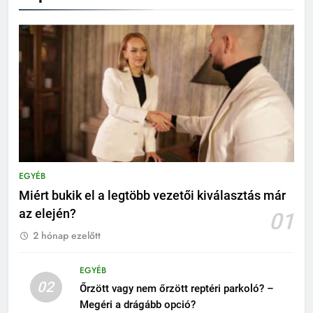
EGYÉB
Miért bukik el a legtöbb vezetői kiválasztás már
az elején?
01
2 hónap ezelőtt
EGYÉB
02
Őrzött vagy nem őrzött reptéri parkoló? –
Megéri a drágább opció?