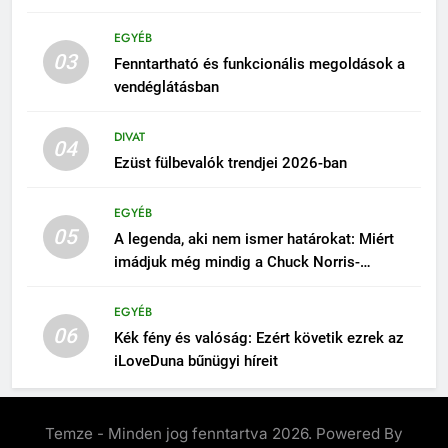
EGYÉB
03
Fenntartható és funkcionális megoldások a
vendéglátásban
DIVAT
04
Ezüst fülbevalók trendjei 2026-ban
EGYÉB
05
A legenda, aki nem ismer határokat: Miért
imádjuk még mindig a Chuck Norris-
poénokat?
EGYÉB
06
Kék fény és valóság: Ezért követik ezrek az
iLoveDuna bűnügyi híreit
Temze - Minden jog fenntartva 2026. Powered By