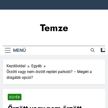
Ugrás
a
tartalomra
Temze
MENÜ
Kezdőoldal
Egyéb
Őrzött vagy nem őrzött reptéri parkoló? – Megéri a
drágább opció?
EGYÉB