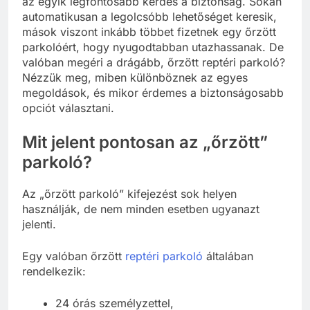
az egyik legfontosabb kérdés a biztonság. Sokan
automatikusan a legolcsóbb lehetőséget keresik,
mások viszont inkább többet fizetnek egy őrzött
parkolóért, hogy nyugodtabban utazhassanak. De
valóban megéri a drágább, őrzött reptéri parkoló?
Nézzük meg, miben különböznek az egyes
megoldások, és mikor érdemes a biztonságosabb
opciót választani.
Mit jelent pontosan az „őrzött”
parkoló?
Az „őrzött parkoló” kifejezést sok helyen
használják, de nem minden esetben ugyanazt
jelenti.
Egy valóban őrzött
reptéri parkoló
általában
rendelkezik:
24 órás személyzettel,