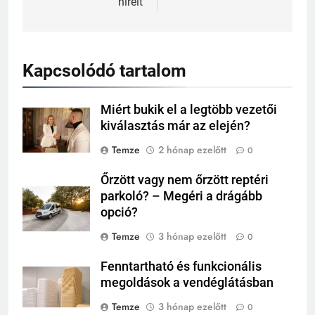
híreit
Kapcsolódó tartalom
Miért bukik el a legtöbb vezetői
kiválasztás már az elején?
Temze
2 hónap ezelőtt
0
Őrzött vagy nem őrzött reptéri
parkoló? – Megéri a drágább
opció?
Temze
3 hónap ezelőtt
0
Fenntartható és funkcionális
megoldások a vendéglátásban
Temze
3 hónap ezelőtt
0