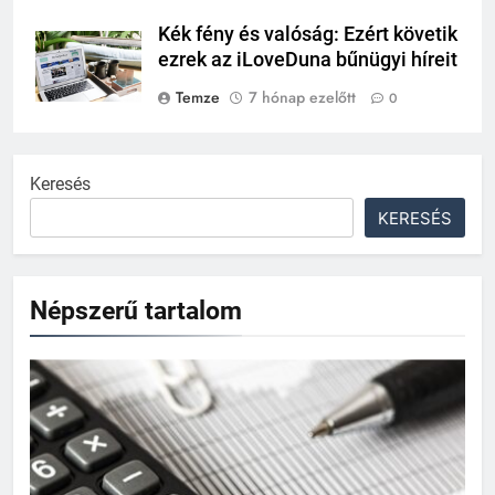
Kék fény és valóság: Ezért követik
ezrek az iLoveDuna bűnügyi híreit
Temze
7 hónap ezelőtt
0
Keresés
KERESÉS
Népszerű tartalom