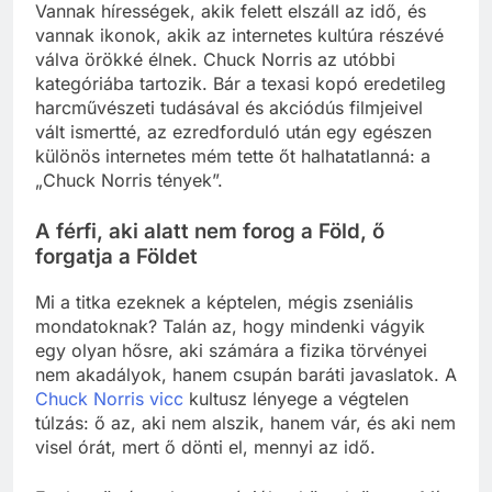
Vannak hírességek, akik felett elszáll az idő, és
vannak ikonok, akik az internetes kultúra részévé
válva örökké élnek. Chuck Norris az utóbbi
kategóriába tartozik. Bár a texasi kopó eredetileg
harcművészeti tudásával és akciódús filmjeivel
vált ismertté, az ezredforduló után egy egészen
különös internetes mém tette őt halhatatlanná: a
„Chuck Norris tények”.
A férfi, aki alatt nem forog a Föld, ő
forgatja a Földet
Mi a titka ezeknek a képtelen, mégis zseniális
mondatoknak? Talán az, hogy mindenki vágyik
egy olyan hősre, aki számára a fizika törvényei
nem akadályok, hanem csupán baráti javaslatok. A
Chuck Norris vicc
kultusz lényege a végtelen
túlzás: ő az, aki nem alszik, hanem vár, és aki nem
visel órát, mert ő dönti el, mennyi az idő.