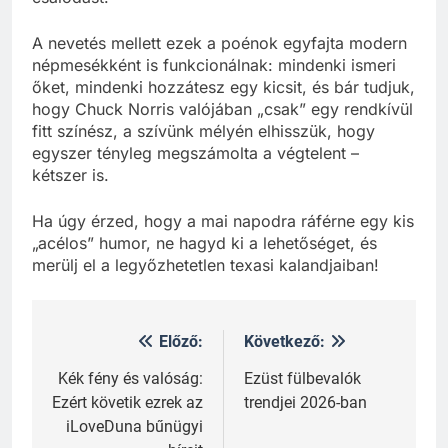
A nevetés mellett ezek a poénok egyfajta modern
népmesékként is funkcionálnak: mindenki ismeri
őket, mindenki hozzátesz egy kicsit, és bár tudjuk,
hogy Chuck Norris valójában „csak” egy rendkívül
fitt színész, a szívünk mélyén elhisszük, hogy
egyszer tényleg megszámolta a végtelent –
kétszer is.
Ha úgy érzed, hogy a mai napodra ráférne egy kis
„acélos” humor, ne hagyd ki a lehetőséget, és
merülj el a legyőzhetetlen texasi kalandjaiban!
Előző:
Következő:
Bejegyzés
navigáció
Kék fény és valóság:
Ezüst fülbevalók
Ezért követik ezrek az
trendjei 2026-ban
iLoveDuna bűnügyi