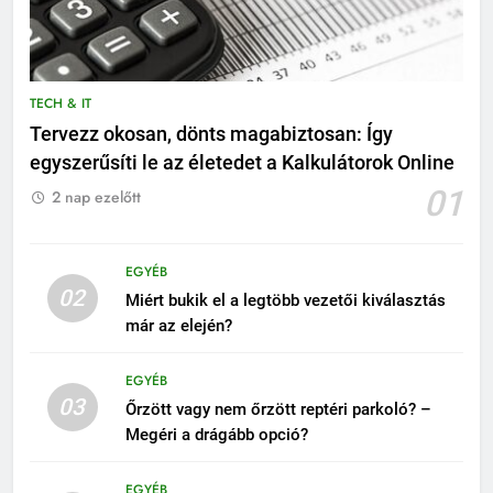
TECH & IT
Tervezz okosan, dönts magabiztosan: Így
egyszerűsíti le az életedet a Kalkulátorok Online
01
2 nap ezelőtt
EGYÉB
02
Miért bukik el a legtöbb vezetői kiválasztás
már az elején?
EGYÉB
03
Őrzött vagy nem őrzött reptéri parkoló? –
Megéri a drágább opció?
EGYÉB