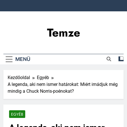
Ugrás
a
tartalomra
Temze
MENÜ
Kezdőoldal
Egyéb
A legenda, aki nem ismer határokat: Miért imádjuk még
mindig a Chuck Norris-poénokat?
EGYÉB