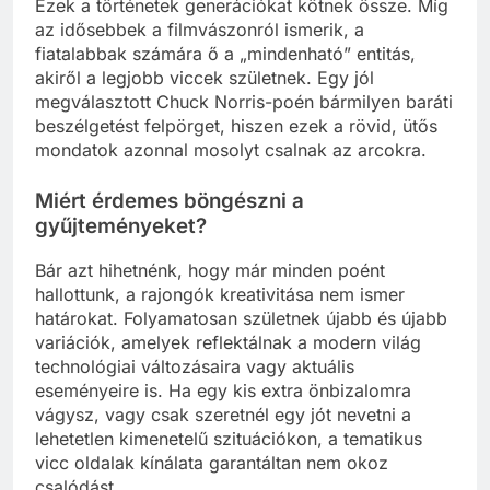
Ezek a történetek generációkat kötnek össze. Míg
az idősebbek a filmvászonról ismerik, a
fiatalabbak számára ő a „mindenható” entitás,
akiről a legjobb viccek születnek. Egy jól
megválasztott Chuck Norris-poén bármilyen baráti
beszélgetést felpörget, hiszen ezek a rövid, ütős
mondatok azonnal mosolyt csalnak az arcokra.
Miért érdemes böngészni a
gyűjteményeket?
Bár azt hihetnénk, hogy már minden poént
hallottunk, a rajongók kreativitása nem ismer
határokat. Folyamatosan születnek újabb és újabb
variációk, amelyek reflektálnak a modern világ
technológiai változásaira vagy aktuális
eseményeire is. Ha egy kis extra önbizalomra
vágysz, vagy csak szeretnél egy jót nevetni a
lehetetlen kimenetelű szituációkon, a tematikus
vicc oldalak kínálata garantáltan nem okoz
csalódást.