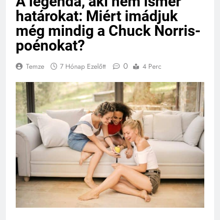
A legenda, aki nem ismer
határokat: Miért imádjuk
még mindig a Chuck Norris-
poénokat?
0
Temze
7 Hónap Ezelőtt
4 Perc