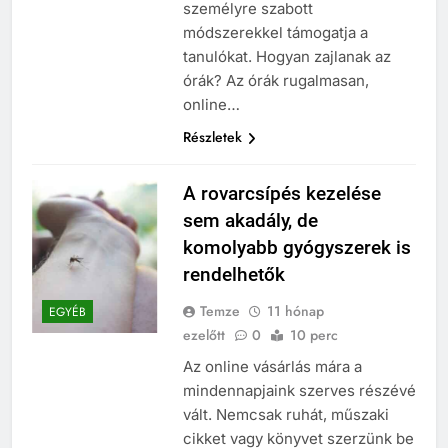
személyre szabott
módszerekkel támogatja a
tanulókat. Hogyan zajlanak az
órák? Az órák rugalmasan,
online…
Részletek
A rovarcsípés kezelése
sem akadály, de
komolyabb gyógyszerek is
rendelhetők
Temze
11 hónap
EGYÉB
ezelőtt
0
10 perc
Az online vásárlás mára a
mindennapjaink szerves részévé
vált. Nemcsak ruhát, műszaki
cikket vagy könyvet szerzünk be