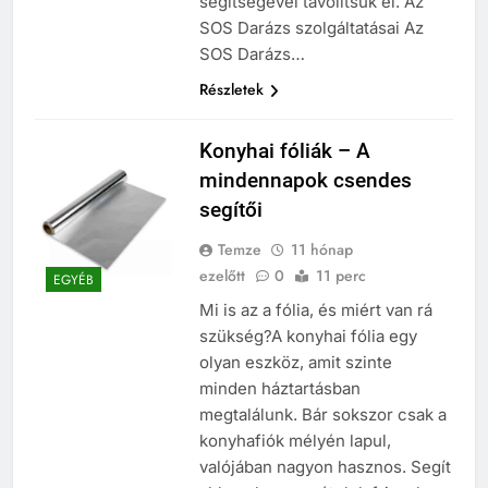
segítségével távolítsuk el. Az
SOS Darázs szolgáltatásai Az
SOS Darázs…
Részletek
Konyhai fóliák – A
mindennapok csendes
segítői
Temze
11 hónap
ezelőtt
0
11 perc
EGYÉB
Mi is az a fólia, és miért van rá
szükség?A konyhai fólia egy
olyan eszköz, amit szinte
minden háztartásban
megtalálunk. Bár sokszor csak a
konyhafiók mélyén lapul,
valójában nagyon hasznos. Segít