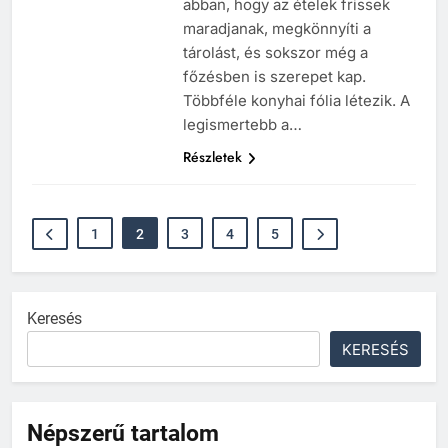
abban, hogy az ételek frissek
maradjanak, megkönnyíti a
tárolást, és sokszor még a
főzésben is szerepet kap.
Többféle konyhai fólia létezik. A
legismertebb a…
Részletek
1
2
3
4
5
Keresés
KERESÉS
Népszerű tartalom