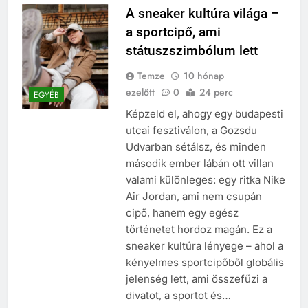
A sneaker kultúra világa –
a sportcipő, ami
státuszszimbólum lett
Temze
10 hónap
ezelőtt
0
24 perc
EGYÉB
Képzeld el, ahogy egy budapesti
utcai fesztiválon, a Gozsdu
Udvarban sétálsz, és minden
második ember lábán ott villan
valami különleges: egy ritka Nike
Air Jordan, ami nem csupán
cipő, hanem egy egész
történetet hordoz magán. Ez a
sneaker kultúra lényege – ahol a
kényelmes sportcipőből globális
jelenség lett, ami összefűzi a
divatot, a sportot és…