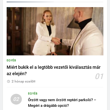
EGYÉB
Miért bukik el a legtöbb vezetői kiválasztás már
az elején?
01
2 hónap ezelőtt
EGYÉB
02
Őrzött vagy nem őrzött reptéri parkoló? –
Megéri a drágább opció?