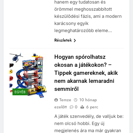
hanem egy tudatosan és
örömmel meghosszabbított
készülődési fázis, ami a modern
karácsony egyik
legmeghatározóbb eleme…
Részletek
Hogyan spórolhatsz
okosan a játékokon? –
Tippek gamereknek, akik
nem akarnak lemaradni
semmiről
EGYÉB
Temze
10 hónap
ezelőtt
0
6 perc
A játék szenvedély, de valljuk be:
nem olcsó hobbi. Egy új
megjelenés ára ma már gyakran