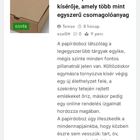
kísérője, amely több mint
egyszerű csomagolóanyag
Temze
8 hónap
EGYÉB
ezelőtt
0
9 perc
A papírdoboz látszólag a
legegyszerűbb tárgyak egyike,
mégis szinte minden fontos
pillanatnál jelen van. Költözéskor
egymásra tornyozva kísér végig
egy új élethelyzet felé, a
szekrény tetején rejtett
emlékeket őriz, máskor pedig
egy online rendelés izgalmát
hordozza magában.
A papírdoboz úgy illeszkedik a
mindennapjainkba, hogy közben
észre sem vesszük: tart, óv,