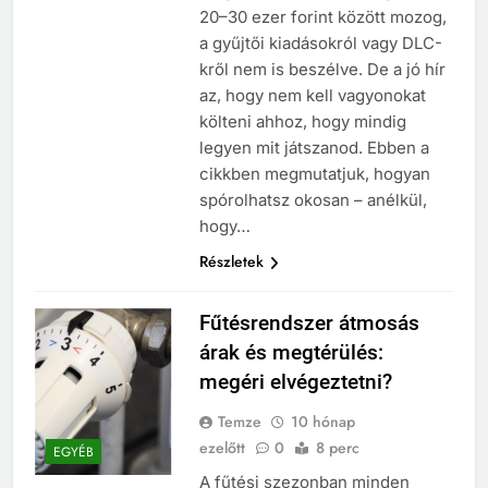
20–30 ezer forint között mozog,
a gyűjtői kiadásokról vagy DLC-
kről nem is beszélve. De a jó hír
az, hogy nem kell vagyonokat
költeni ahhoz, hogy mindig
legyen mit játszanod. Ebben a
cikkben megmutatjuk, hogyan
spórolhatsz okosan – anélkül,
hogy…
Részletek
Fűtésrendszer átmosás
árak és megtérülés:
megéri elvégeztetni?
Temze
10 hónap
ezelőtt
0
8 perc
EGYÉB
A fűtési szezonban minden