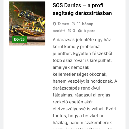
SOS Darázs – a profi
segítség darázsirtásban
Temze
11 hónap
ezelőtt
0
6 perc
A darazsak jelenléte egy ház
EGYÉB
körül komoly problémát
jelenthet. Egyetlen fészekből
több száz rovar is kirepülhet,
amelyek nemcsak
kellemetlenséget okoznak,
hanem veszélyt is hordoznak. A
darázscsípés rendkívül
fájdalmas, ráadásul allergiás
reakció esetén akár
életveszélyessé is válhat. Ezért
fontos, hogy a fészket ne
házilag, hanem szakemberek