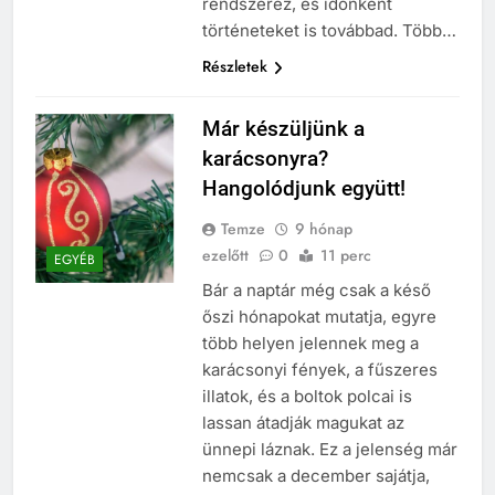
rendszerez, és időnként
történeteket is továbbad. Több…
Részletek
Már készüljünk a
karácsonyra?
Hangolódjunk együtt!
Temze
9 hónap
ezelőtt
0
11 perc
EGYÉB
Bár a naptár még csak a késő
őszi hónapokat mutatja, egyre
több helyen jelennek meg a
karácsonyi fények, a fűszeres
illatok, és a boltok polcai is
lassan átadják magukat az
ünnepi láznak. Ez a jelenség már
nemcsak a december sajátja,