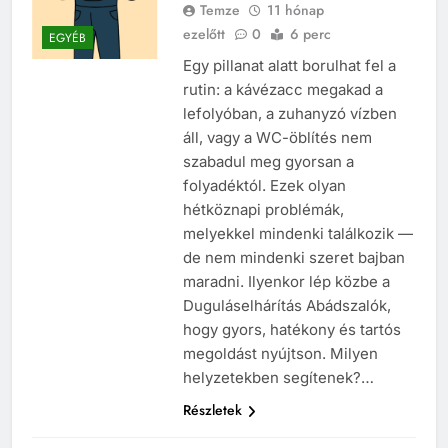
Temze
11 hónap
ezelőtt
0
6 perc
EGYÉB
Egy pillanat alatt borulhat fel a
rutin: a kávézacc megakad a
lefolyóban, a zuhanyzó vízben
áll, vagy a WC-öblítés nem
szabadul meg gyorsan a
folyadéktól. Ezek olyan
hétköznapi problémák,
melyekkel mindenki találkozik —
de nem mindenki szeret bajban
maradni. Ilyenkor lép közbe a
Duguláselhárítás Abádszalók,
hogy gyors, hatékony és tartós
megoldást nyújtson. Milyen
helyzetekben segítenek?…
Részletek