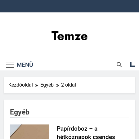
Ugrás
a
tartalomra
Temze
MENÜ
Kezdőoldal
Egyéb
2 oldal
Egyéb
Papírdoboz – a
hétköznapok csendes