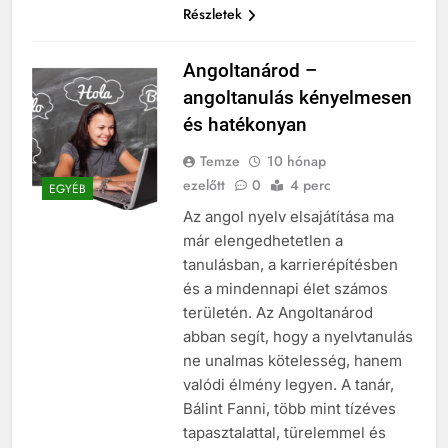
Részletek
Angoltanárod –
angoltanulás kényelmesen
és hatékonyan
Temze
10 hónap
ezelőtt
0
4 perc
EGYÉB
Az angol nyelv elsajátítása ma
már elengedhetetlen a
tanulásban, a karrierépítésben
és a mindennapi élet számos
területén. Az Angoltanárod
abban segít, hogy a nyelvtanulás
ne unalmas kötelesség, hanem
valódi élmény legyen. A tanár,
Bálint Fanni, több mint tízéves
tapasztalattal, türelemmel és