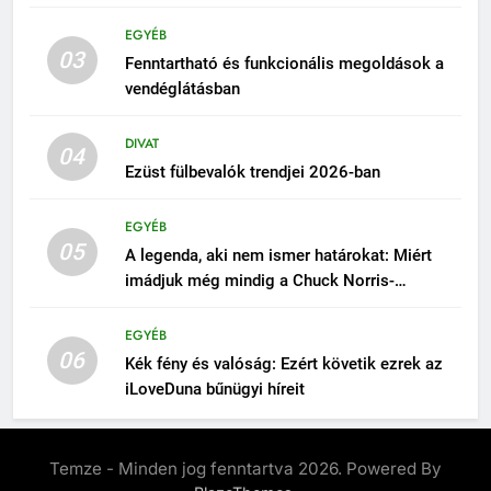
EGYÉB
03
Fenntartható és funkcionális megoldások a
vendéglátásban
DIVAT
04
Ezüst fülbevalók trendjei 2026-ban
EGYÉB
05
A legenda, aki nem ismer határokat: Miért
imádjuk még mindig a Chuck Norris-
poénokat?
EGYÉB
06
Kék fény és valóság: Ezért követik ezrek az
iLoveDuna bűnügyi híreit
Temze - Minden jog fenntartva 2026. Powered By