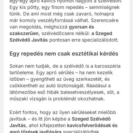
egy-egy apró kavics nyomot hagyott a szélvédőn.
Egy kis pötty, egy finom repedés – semmiségnek
tűnik. De ami most még csak zavaró, holnapra
már komoly veszélyforrássá válhat. Szerencsére
van megoldás, méghozzá
gyorsan és
szakszerűen
, szélvédőcsere nélkül:
a Szeged
Szélvédő Javítás
pontosan erre specializálódott.
Egy repedés nem csak esztétikai kérdés
Sokan nem tudják, de a szélvédő is a karosszéria
tartóeleme. Egy apró sérülés – ha nem kezelik
időben – gyengítheti az üveg szerkezetét, és
csökkentheti az autó biztonságát. Ráadásul a
látómezőbe eső hibák balesetveszélyesek, sőt, a
műszaki vizsgán is problémát okozhatnak.
Ezért fontos, hogy az ilyen sérüléseket mielőbb
javítsuk – és itt jön képbe a
Szeged Szélvédő
Javítás
, ahol kifejezetten
kavicsfelverődések és
apró törések javítására
specializálódtak.