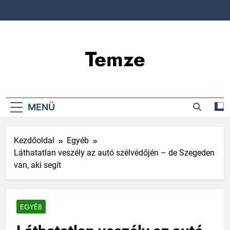
Ugrás
a
tartalomra
Temze
MENÜ
Kezdőoldal
Egyéb
Láthatatlan veszély az autó szélvédőjén – de Szegeden
van, aki segít
EGYÉB