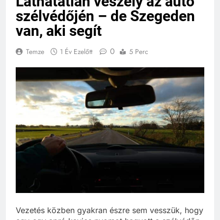
Láthatatlan veszély az autó
szélvédőjén – de Szegeden
van, aki segít
0
Temze
1 Év Ezelőtt
5 Perc
Vezetés közben gyakran észre sem vesszük, hogy