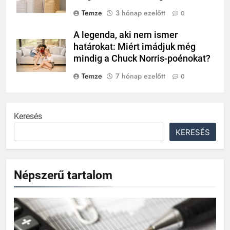
Temze
3 hónap ezelőtt
0
A legenda, aki nem ismer
határokat: Miért imádjuk még
mindig a Chuck Norris-poénokat?
Temze
7 hónap ezelőtt
0
Keresés
KERESÉS
Népszerű tartalom