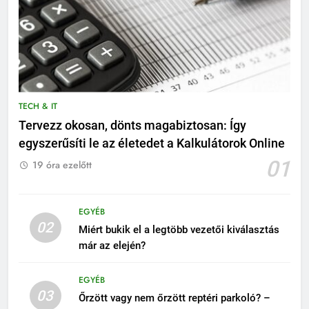
TECH & IT
Tervezz okosan, dönts magabiztosan: Így
egyszerűsíti le az életedet a Kalkulátorok Online
01
19 óra ezelőtt
EGYÉB
02
Miért bukik el a legtöbb vezetői kiválasztás
már az elején?
EGYÉB
03
Őrzött vagy nem őrzött reptéri parkoló? –