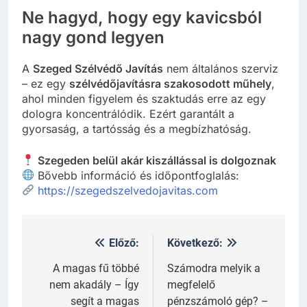
Ne hagyd, hogy egy kavicsból
nagy gond legyen
A
Szeged Szélvédő Javítás
nem általános szerviz
– ez egy
szélvédőjavításra szakosodott műhely
,
ahol minden figyelem és szaktudás erre az egy
dologra koncentrálódik. Ezért garantált a
gyorsaság, a tartósság és a megbízhatóság.
Szegeden belül akár kiszállással is dolgoznak
Bővebb információ és időpontfoglalás:
https://szegedszelvedojavitas.com
Előző:
Következő:
Bejegyzés
navigáció
A magas fű többé
Számodra melyik a
nem akadály – Így
megfelelő
segít a magas
pénzszámoló gép? –