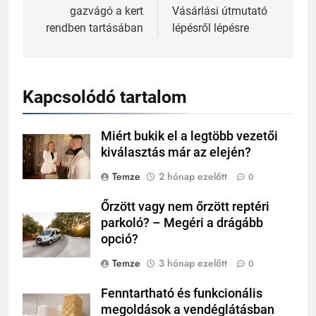
gazvágó a kert
Vásárlási útmutató
rendben tartásában
lépésről lépésre
Kapcsolódó tartalom
Miért bukik el a legtöbb vezetői
kiválasztás már az elején?
Temze
2 hónap ezelőtt
0
Őrzött vagy nem őrzött reptéri
parkoló? – Megéri a drágább
opció?
Temze
3 hónap ezelőtt
0
Fenntartható és funkcionális
megoldások a vendéglátásban