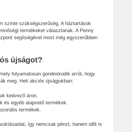
m szinte szükségszerűség. A háztartások
 minőségi termékeket választanak. A Penny
 Központ segítségével most még egyszerűbben
iós újságot?
mely folyamatosan gondoskodik arról, hogy
lják meg. Heti akciós újságjukban:
uk kedvező áron.
ök és egyéb alapvető termékek.
ezonális termékek.
sárlásaidat, így nemcsak pénzt, hanem időt is