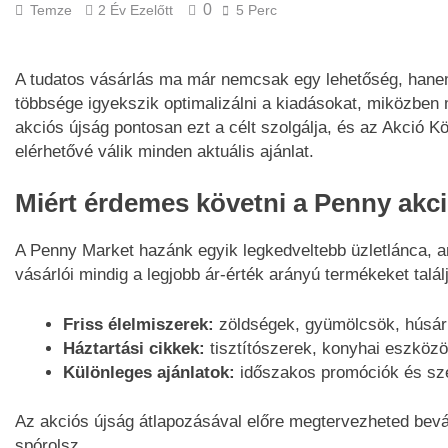
0
Temze
2 Év Ezelőtt
5 Perc
A tudatos vásárlás ma már nemcsak egy lehetőség, hane
többsége igyekszik optimalizálni a kiadásokat, miközben
akciós újság pontosan ezt a célt szolgálja, és az Akció
elérhetővé válik minden aktuális ajánlat.
Miért érdemes követni a Penny akc
A Penny Market hazánk egyik legkedveltebb üzletlánca, a
vásárlói mindig a legjobb ár-érték arányú termékeket talá
Friss élelmiszerek:
zöldségek, gyümölcsök, húsár
Háztartási cikkek:
tisztítószerek, konyhai eszköz
Különleges ajánlatok:
időszakos promóciók és sz
Az akciós újság átlapozásával előre megtervezheted bevá
spórolsz.