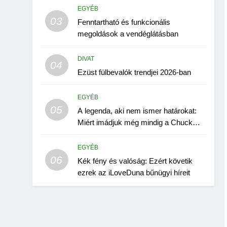
EGYÉB
03
Fenntartható és funkcionális
megoldások a vendéglátásban
DIVAT
04
Ezüst fülbevalók trendjei 2026-ban
EGYÉB
05
A legenda, aki nem ismer határokat:
Miért imádjuk még mindig a Chuck
Norris-poénokat?
EGYÉB
06
Kék fény és valóság: Ezért követik
ezrek az iLoveDuna bűnügyi híreit