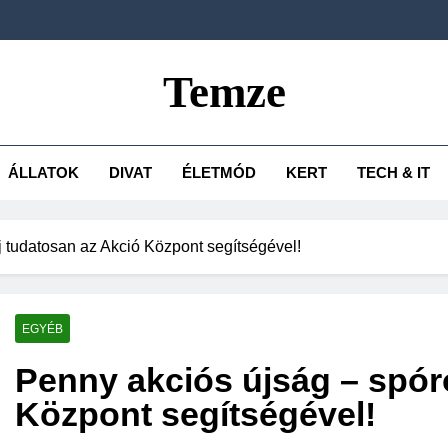
Temze
ÁLLATOK
DIVAT
ÉLETMÓD
KERT
TECH & IT
j tudatosan az Akció Központ segítségével!
EGYÉB
Penny akciós újság – spór
Központ segítségével!