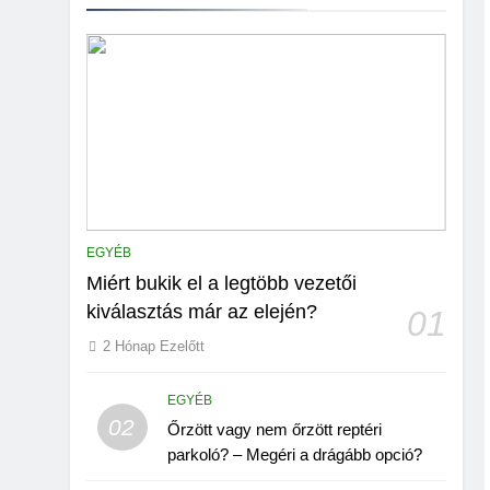
EGYÉB
Miért bukik el a legtöbb vezetői
kiválasztás már az elején?
01
2 Hónap Ezelőtt
EGYÉB
02
Őrzött vagy nem őrzött reptéri
parkoló? – Megéri a drágább opció?