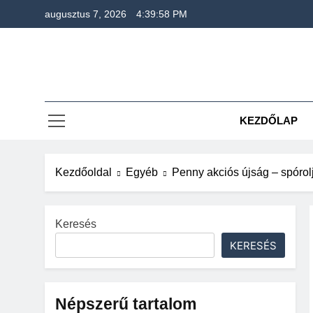
Ugrás
augusztus 7, 2026
4:39:59 PM
a
tartalomra
KEZDŐLAP
Kezdőoldal
Egyéb
Penny akciós újság – spórol
Keresés
KERESÉS
Népszerű tartalom