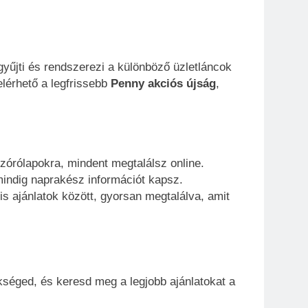
yűjti és rendszerezi a különböző üzletláncok
elérhető a legfrissebb
Penny akciós újság
,
órólapokra, mindent megtalálsz online.
mindig naprakész információt kapsz.
s ajánlatok között, gyorsan megtalálva, amit
kséged, és keresd meg a legjobb ajánlatokat a