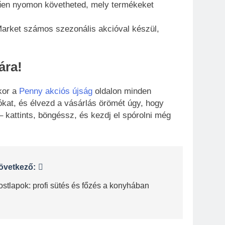
űen nyomon követheted, mely termékeket
arket számos szezonális akcióval készül,
ára!
kor a
Penny akciós újság
oldalon minden
kat, és élvezd a vásárlás örömét úgy, hogy
 kattints, böngéssz, és kezdj el spórolni még
övetkező:
stlapok: profi sütés és főzés a konyhában