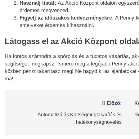
Használj listát:
Az Akció Központ oldalon egyszer
érdemes megvenned.
Figyelj az időszakos kedvezményekre:
A Penny M
amelyeket érdemes kihasználni.
Látogass el az Akció Központ oldal
Ha fontos számodra a spórolás és a tudatos vásárlás, ak
segítséget megkapsz. Ismerd meg a legújabb Penny akció
közben pénzt takarítasz meg! Ne hagyd ki az ajánlatokat –
ma!
Bejegyzés
Előző:
K
navigáció
Automatizálás:Költségmegtakarítás és
Ro
hatékonyságnövelés