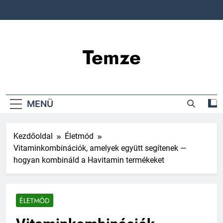
Ugrás
a
tartalomra
Temze
MENÜ
Kezdőoldal
Életmód
Vitaminkombinációk, amelyek együtt segítenek —
hogyan kombináld a Havitamin termékeket
ÉLETMÓD