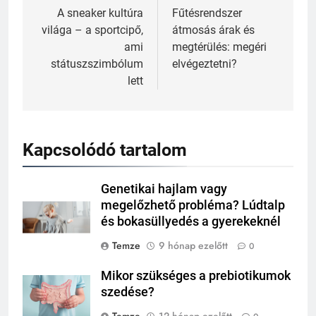
navigáció
A sneaker kultúra
Fűtésrendszer
világa – a sportcipő,
átmosás árak és
ami
megtérülés: megéri
státuszszimbólum
elvégeztetni?
lett
Kapcsolódó tartalom
Genetikai hajlam vagy
megelőzhető probléma? Lúdtalp
és bokasüllyedés a gyerekeknél
Temze
9 hónap ezelőtt
0
Mikor szükséges a prebiotikumok
szedése?
Temze
12 hónap ezelőtt