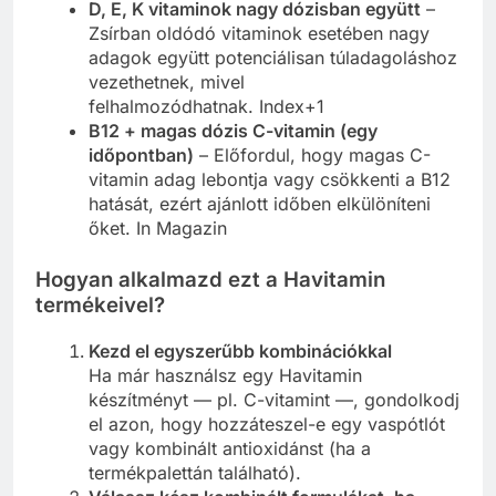
D, E, K vitaminok nagy dózisban együtt
–
Zsírban oldódó vitaminok esetében nagy
adagok együtt potenciálisan túladagoláshoz
vezethetnek, mivel
felhalmozódhatnak. Index+1
B12 + magas dózis C-vitamin (egy
időpontban)
– Előfordul, hogy magas C-
vitamin adag lebontja vagy csökkenti a B12
hatását, ezért ajánlott időben elkülöníteni
őket. In Magazin
Hogyan alkalmazd ezt a Havitamin
termékeivel?
Kezd el egyszerűbb kombinációkkal
Ha már használsz egy Havitamin
készítményt — pl. C-vitamint —, gondolkodj
el azon, hogy hozzáteszel-e egy vaspótlót
vagy kombinált antioxidánst (ha a
termékpalettán található).