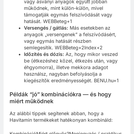
vagy ásványi anyagok együtt jobban
működnek, mint külön-külön, mivel
támogatják egymás felszívódását vagy
hatását. WEBBeteg+1
Versengés / gátlás:
Más esetekben az
anyagok „versengenek” a felszívódásért,
vagy egymás hatását részben
semlegesítik. WEBBeteg+2Index+2
Időzítés és dózis:
Az, hogy mikor veszed
be (étkezéshez közel, étkezés után, vagy
éhgyomorra), illetve mekkora adagot
használsz, nagyban befolyásolja a
kiegészítők eredményességét. BENU.hu+1
Példák “jó” kombinációkra — és hogy
miért működnek
Az alábbi tippek segítenek abban, hogy a
Havitamin termékeket hatékonyan kombináld:
KombinációMiért előnyös?Megjegyzés / praktikus