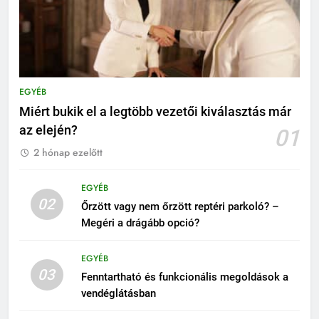
EGYÉB
Miért bukik el a legtöbb vezetői kiválasztás már
az elején?
01
2 hónap ezelőtt
EGYÉB
02
Őrzött vagy nem őrzött reptéri parkoló? –
Megéri a drágább opció?
EGYÉB
03
Fenntartható és funkcionális megoldások a
vendéglátásban