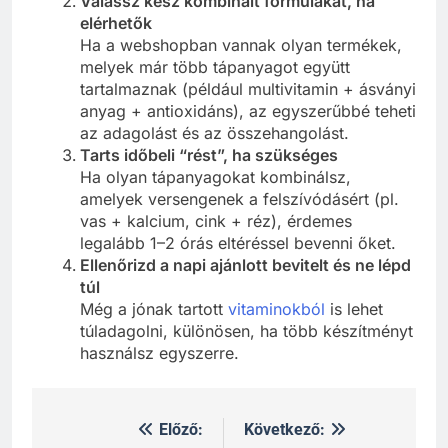
Válassz kész kombinált formulákat, ha
elérhetők
Ha a webshopban vannak olyan termékek,
melyek már több tápanyagot együtt
tartalmaznak (például multivitamin + ásványi
anyag + antioxidáns), az egyszerűbbé teheti
az adagolást és az összehangolást.
Tarts időbeli “rést”, ha szükséges
Ha olyan tápanyagokat kombinálsz,
amelyek versengenek a felszívódásért (pl.
vas + kalcium, cink + réz), érdemes
legalább 1–2 órás eltéréssel bevenni őket.
Ellenőrizd a napi ajánlott bevitelt és ne lépd
túl
Még a jónak tartott
vitaminokból
is lehet
túladagolni, különösen, ha több készítményt
használsz egyszerre.
Előző:
Következő:
Bejegyzés