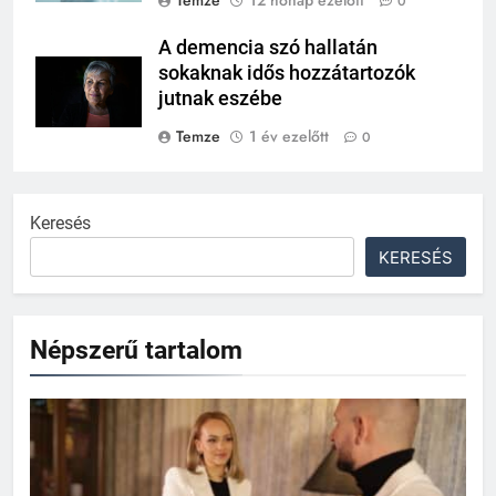
0
A demencia szó hallatán
sokaknak idős hozzátartozók
jutnak eszébe
Temze
1 év ezelőtt
0
Keresés
KERESÉS
Népszerű tartalom