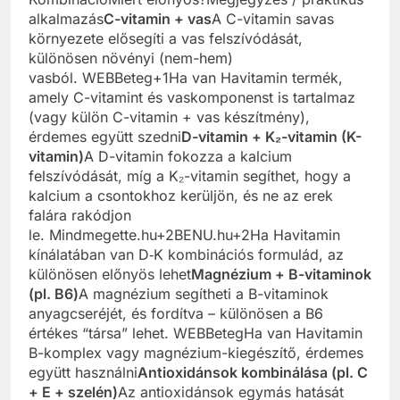
alkalmazás
C-vitamin + vas
A C-vitamin savas
környezete elősegíti a vas felszívódását,
különösen növényi (nem-hem)
vasból. WEBBeteg+1Ha van Havitamin termék,
amely C-vitamint és vaskomponenst is tartalmaz
(vagy külön C-vitamin + vas készítmény),
érdemes együtt szedni
D-vitamin + K₂-vitamin (K-
vitamin)
A D-vitamin fokozza a kalcium
felszívódását, míg a K₂-vitamin segíthet, hogy a
kalcium a csontokhoz kerüljön, és ne az erek
falára rakódjon
le. Mindmegette.hu+2BENU.hu+2Ha Havitamin
kínálatában van D‑K kombinációs formulád, az
különösen előnyös lehet
Magnézium + B-vitaminok
(pl. B6)
A magnézium segítheti a B-vitaminok
anyagcseréjét, és fordítva – különösen a B6
értékes “társa” lehet. WEBBetegHa van Havitamin
B-komplex vagy magnézium-kiegészítő, érdemes
együtt használni
Antioxidánsok kombinálása (pl. C
+ E + szelén)
Az antioxidánsok egymás hatását