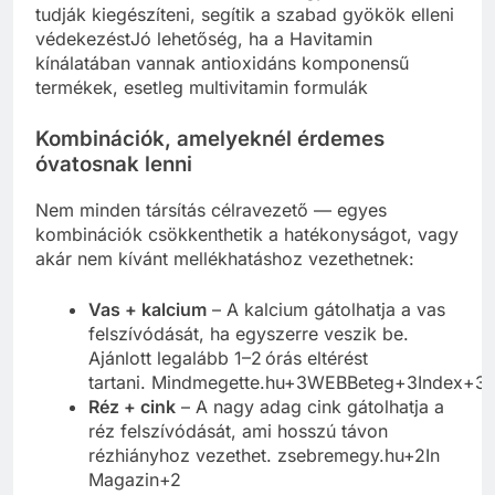
tudják kiegészíteni, segítik a szabad gyökök elleni
védekezéstJó lehetőség, ha a Havitamin
kínálatában vannak antioxidáns komponensű
termékek, esetleg multivitamin formulák
Kombinációk, amelyeknél érdemes
óvatosnak lenni
Nem minden társítás célravezető — egyes
kombinációk csökkenthetik a hatékonyságot, vagy
akár nem kívánt mellékhatáshoz vezethetnek:
Vas + kalcium
– A kalcium gátolhatja a vas
felszívódását, ha egyszerre veszik be.
Ajánlott legalább 1–2 órás eltérést
tartani. Mindmegette.hu+3WEBBeteg+3Index+3
Réz + cink
– A nagy adag cink gátolhatja a
réz felszívódását, ami hosszú távon
rézhiányhoz vezethet. zsebremegy.hu+2In
Magazin+2